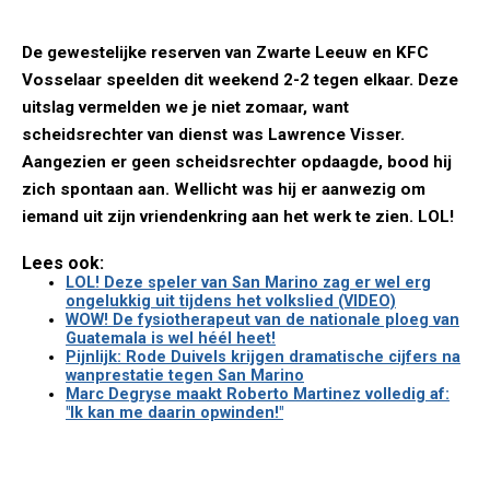
De gewestelijke reserven van Zwarte Leeuw en KFC
Vosselaar speelden dit weekend 2-2 tegen elkaar. Deze
uitslag vermelden we je niet zomaar, want
scheidsrechter van dienst was Lawrence Visser.
Aangezien er geen scheidsrechter opdaagde, bood hij
zich spontaan aan. Wellicht was hij er aanwezig om
iemand uit zijn vriendenkring aan het werk te zien. LOL!
Lees ook:
LOL! Deze speler van San Marino zag er wel erg
ongelukkig uit tijdens het volkslied (VIDEO)
WOW! De fysiotherapeut van de nationale ploeg van
Guatemala is wel héél heet!
Pijnlijk: Rode Duivels krijgen dramatische cijfers na
wanprestatie tegen San Marino
Marc Degryse maakt Roberto Martinez volledig af:
"Ik kan me daarin opwinden!"