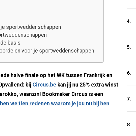
4.
r je sportweddenschappen
sportweddenschappen
nde basis
5.
 voordelen voor je sportweddenschappen
6.
e halve finale op het WK tussen Frankrijk en
pvallend: bij
Circus.be
kan jij nu 25% extra winst
-Marokko, waanzin! Bookmaker Circus is een
7.
ben we tien redenen waarom je jou nu bij hen
8.