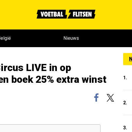
elgië
Nieuws
N
ircus LIVE in op
en boek 25% extra winst
1.
2.
3.