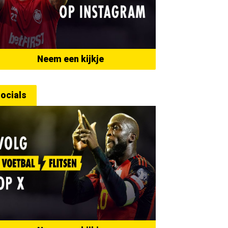
Neem een kijkje
ocials