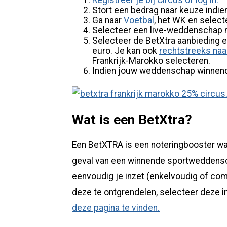
Registreer je bij Circus of log in.
Stort een bedrag naar keuze indien
Ga naar
Voetbal
, het WK en select
Selecteer een live-weddenschap n
Selecteer de BetXtra aanbieding e
euro. Je kan ook
rechtstreeks naa
Frankrijk-Marokko selecteren.
Indien jouw weddenschap winnend 
Wat is een BetXtra?
Een BetXTRA is een noteringbooster wa
geval van een winnende sportweddensch
eenvoudig je inzet (enkelvoudig of co
deze te ontgrendelen, selecteer deze in
deze pagina te vinden.