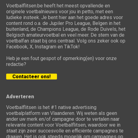
Voetbalflitsen.be heeft het meest opvallende en
originele voetbalnieuws voor jou in petto, met een
ludieke insteek. Je bent hier aan het goede adres voor
content rond o.a. de Jupiler Pro League, Belgen in het
buitenland, de Champions League, de Rode Duivels, het
Belgisch amateurvoetbal en veel meer. De stem van de
voetbalfan staat bij ons centraal. Volg ons zeker ook op
Facebook, X, Instagram en TikTok!
Heb je een fout gespot of opmerking(en) voor onze
redactie?
Contacteer ons!
Adverteren
Voetbalflitsen is het #1 native advertising
voetbalplatform van Vlaanderen. Wij weten als geen
ander uw merk en/of campagne door te vertalen naar
relevante content voor Voetbalflitsen, waardoor we in
staat zijn zeer succesvolle en efficiënte campagnes te
draaien. Het is ook steeds mogelijk om campagnes op