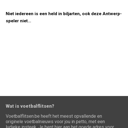
Niet iedereen is een held in biljarten, ook deze Antwerp-
speler niet...
Wat is voetbalflitsen?
Voetbalflitsen.be heeft het meest opvallende en
originele voetbalnieuws voor jou in petto, met een
ludieke insteek. Je bent hier aan het goede adres voor