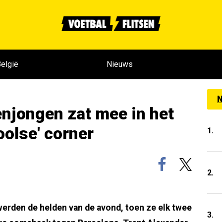
elgië
Nieuws
N
njongen zat mee in het
oolse' corner
1.
2.
werden de helden van de avond, toen ze elk twee
3.