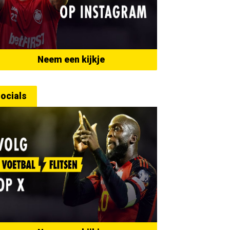
Neem een kijkje
ocials