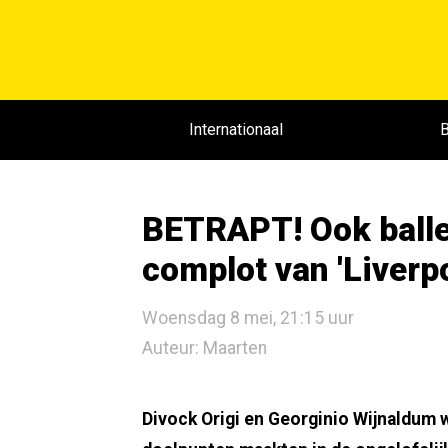
Internationaal
B
BETRAPT! Ook balle
complot van 'Liverp
Woensdag 8 mei, 21:15 uur
Auteur: Maarten
Divock Origi en Georginio Wijnaldum 