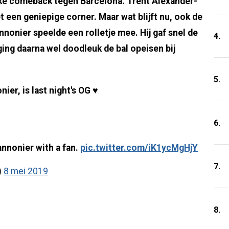
jke comeback tegen Barcelona. Trent Alexander-
t een geniepige corner. Maar wat blijft nu, ook de
nnonier speelde een rolletje mee. Hij gaf snel de
4.
ing daarna wel doodleuk de bal opeisen bij
5.
ier, is last night's OG ♥️
6.
nnonier with a fan.
pic.twitter.com/iK1ycMgHjY
7.
)
8 mei 2019
8.