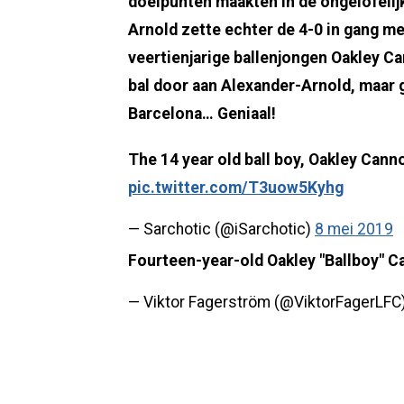
doelpunten maakten in de ongelofeli
Arnold zette echter de 4-0 in gang me
veertienjarige ballenjongen Oakley Ca
bal door aan Alexander-Arnold, maar g
Barcelona… Geniaal!
The 14 year old ball boy, Oakley Cannon
pic.twitter.com/T3uow5Kyhg
— Sarchotic (@iSarchotic)
8 mei 2019
Fourteen-year-old Oakley "Ballboy" Ca
— Viktor Fagerström (@ViktorFagerLFC