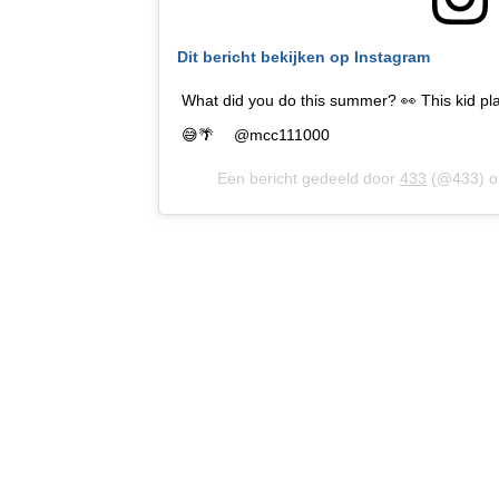
Dit bericht bekijken op Instagram
What did you do this summer? 👀 This kid pl
😅🌴 ⠀ @mcc111000
Een bericht gedeeld door
433
(@433) 