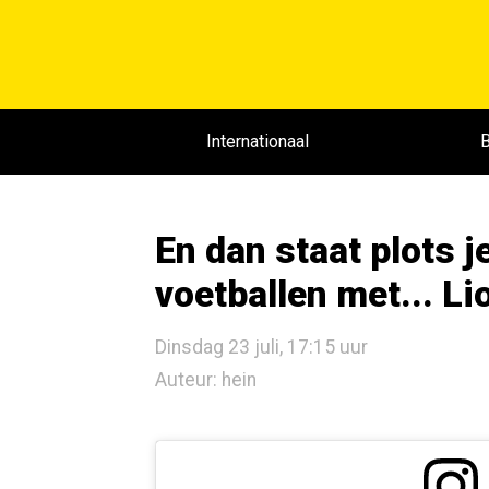
Internationaal
B
En dan staat plots j
voetballen met... L
Dinsdag 23 juli, 17:15 uur
Auteur: hein