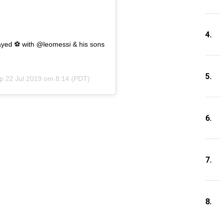
4.
ayed ⚽️ with @leomessi & his sons
5.
op
22 Jul 2019 om 8:14 (PDT)
6.
7.
8.