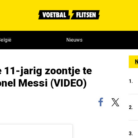
elgië
Nieuws
N
e 11-jarig zoontje te
ionel Messi (VIDEO)
1.
2.
3.