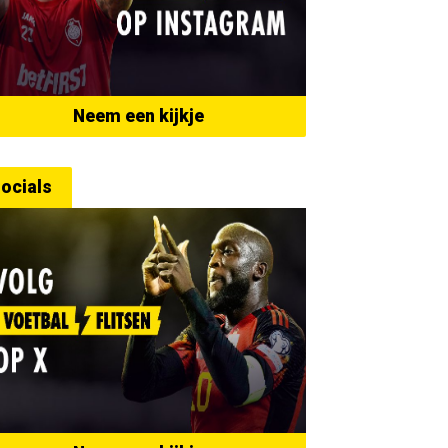
Neem een kijkje
ocials