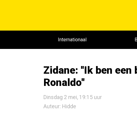
Internationaal
B
Zidane: ''Ik ben een
Ronaldo''
Dinsdag 2 mei, 19:15 uur
Auteur: Hidde