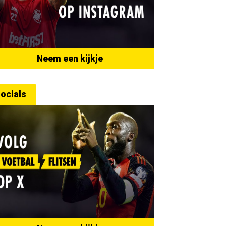
Neem een kijkje
ocials