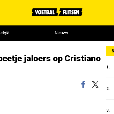
elgië
Nieuws
N
 beetje jaloers op Cristiano
1.
2.
3.