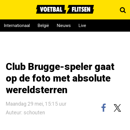
Internationaal
België
Nieuws
Live
Club Brugge-speler gaat
op de foto met absolute
wereldsterren
Maandag 29 mei, 15:15 uur
Auteur: schouten