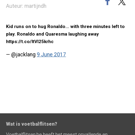
Auteur: martijndh
Kid runs on to hug Ronaldo... with three minutes left to
play. Ronaldo and Quaresma laughing away
https://t.co/ltVI25krhc
— @jacklang
9 June 2017
Wat is voetbalflitsen?
Voetbalflitsen.be heeft het meest opvallende en