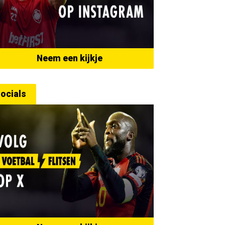
Neem een kijkje
ocials