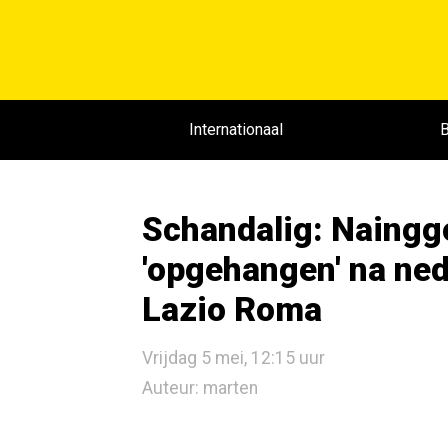
Internationaal
B
Schandalig: Naingg
'opgehangen' na ned
Lazio Roma
Vrijdag 5 mei, 12:15 uur
Auteur: marten