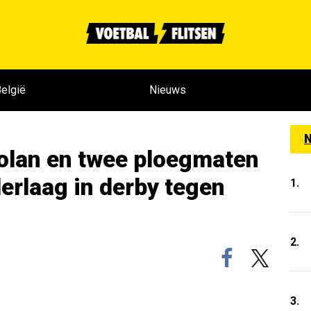
elgië
Nieuws
N
olan en twee ploegmaten
erlaag in derby tegen
1.
2.
3.