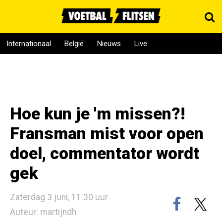
Internationaal
België
Nieuws
Live
Hoe kun je 'm missen?!
Fransman mist voor open
doel, commentator wordt
gek
Zaterdag 3 juni, 11:30 uur
Auteur: martijndh