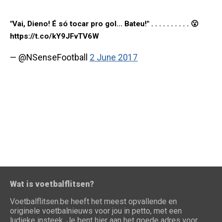
"Vai, Dieno! É só tocar pro gol... Bateu!" . . . . . . . . . . 😮
https://t.co/kY9JFvTV6W
— @NSenseFootball
2 June 2017
Wat is voetbalflitsen?
Voetbalflitsen.be heeft het meest opvallende en
originele voetbalnieuws voor jou in petto, met een
ludieke insteek. Je bent hier aan het goede adres voor