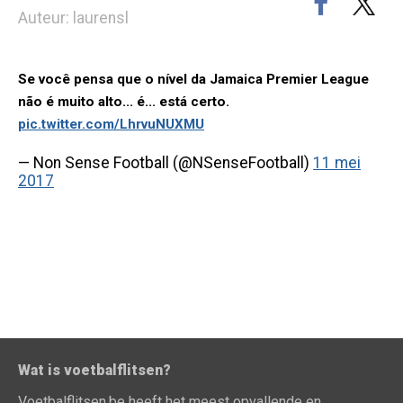
Auteur: laurensl
Se você pensa que o nível da Jamaica Premier League
não é muito alto... é... está certo.
pic.twitter.com/LhrvuNUXMU
— Non Sense Football (@NSenseFootball)
11 mei
2017
Wat is voetbalflitsen?
Voetbalflitsen.be heeft het meest opvallende en