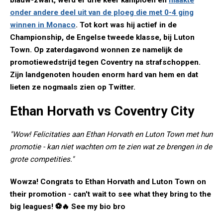
blauw-zwart, werd er drie keer kampioen en
maakte
onder andere deel uit van de ploeg die met 0-4 ging
winnen in Monaco
. Tot kort was hij actief in de
Championship, de Engelse tweede klasse, bij Luton
Town. Op zaterdagavond wonnen ze namelijk de
promotiewedstrijd tegen Coventry na strafschoppen.
Zijn landgenoten houden enorm hard van hem en dat
lieten ze nogmaals zien op Twitter.
Ethan Horvath vs Coventry City
"Wow! Felicitaties aan Ethan Horvath en Luton Town met hun
promotie - kan niet wachten om te zien wat ze brengen in de
grote competities."
Wowza! Congrats to Ethan Horvath and Luton Town on
their promotion - can't wait to see what they bring to the
big leagues! ⚽🔥 See my bio bro