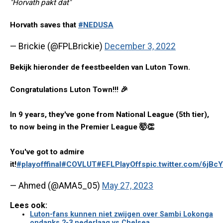
"Horvath pakt dat"
Horvath saves that
#NEDUSA
— Brickie (@FPLBrickie)
December 3, 2022
Bekijk hieronder de feestbeelden van Luton Town.
Congratulations Luton Town!!! 🎉
In 9 years, they've gone from National League (5th tier),
to now being in the Premier League 🤯👏
You've got to admire
it!
#playofffinal
#COVLUT
#EFLPlayOffs
pic.twitter.com/6jBc
— Ahmed (@AMA5_05)
May 27, 2023
Lees ook:
Luton-fans kunnen niet zwijgen over Sambi Lokonga
ondanks 2-3 nederlaag vs Chelsea