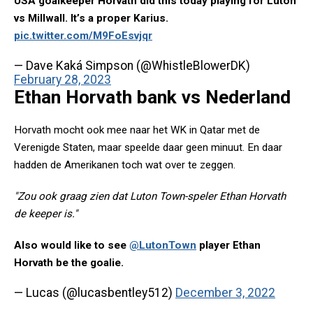
USA goalkeeper Horvath did this today playing for Luton
vs Millwall. It’s a proper Karius.
pic.twitter.com/M9FoEsvjqr
— Dave Kaká Simpson (@WhistleBlowerDK)
February 28, 2023
Ethan Horvath bank vs Nederland
Horvath mocht ook mee naar het WK in Qatar met de
Verenigde Staten, maar speelde daar geen minuut. En daar
hadden de Amerikanen toch wat over te zeggen.
"Zou ook graag zien dat Luton Town-speler Ethan Horvath
de keeper is."
Also would like to see
@LutonTown
player Ethan
Horvath be the goalie.
— Lucas (@lucasbentley512)
December 3, 2022