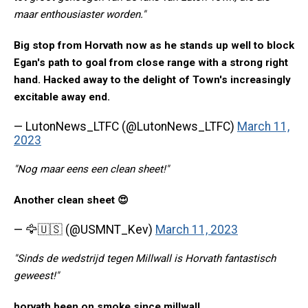
maar enthousiaster worden."
Big stop from Horvath now as he stands up well to block
Egan's path to goal from close range with a strong right
hand. Hacked away to the delight of Town's increasingly
excitable away end.
— LutonNews_LTFC (@LutonNews_LTFC)
March 11,
2023
"Nog maar eens een clean sheet!"
Another clean sheet 😍
— 🦅🇺🇸 (@USMNT_Kev)
March 11, 2023
"Sinds de wedstrijd tegen Millwall is Horvath fantastisch
geweest!"
horvath been on smoke since millwall