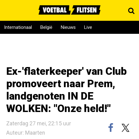
Internationaal
België
Nieuws
Live
Ex-'flaterkeeper' van Club
promoveert naar Prem,
landgenoten IN DE
WOLKEN: "Onze held!"
Zaterdag 27 mei, 22:15 uur
Auteur: Maarten