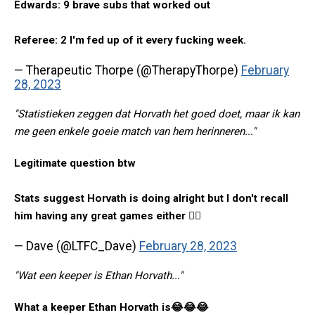
Edwards: 9 brave subs that worked out
Referee: 2 I'm fed up of it every fucking week.
— Therapeutic Thorpe (@TherapyThorpe)
February
28, 2023
"Statistieken zeggen dat Horvath het goed doet, maar ik kan
me geen enkele goeie match van hem herinneren..."
Legitimate question btw
Stats suggest Horvath is doing alright but I don't recall
him having any great games either 🤷‍♂️
— Dave (@LTFC_Dave)
February 28, 2023
"Wat een keeper is Ethan Horvath..."
What a keeper Ethan Horvath is😂😂😂