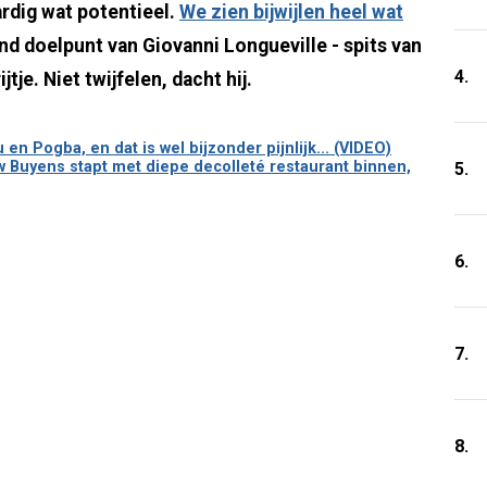
ardig wat potentieel.
We zien bijwijlen heel wat
nd doelpunt van Giovanni Longueville - spits van
4.
tje. Niet twijfelen, dacht hij.
en Pogba, en dat is wel bijzonder pijnlijk... (VIDEO)
Buyens stapt met diepe decolleté restaurant binnen,
5.
6.
7.
8.