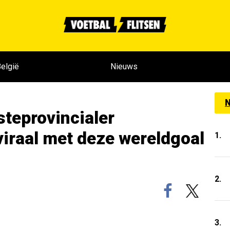
elgië
Nieuws
N
teprovincialer
iraal met deze wereldgoal
1.
2.
3.