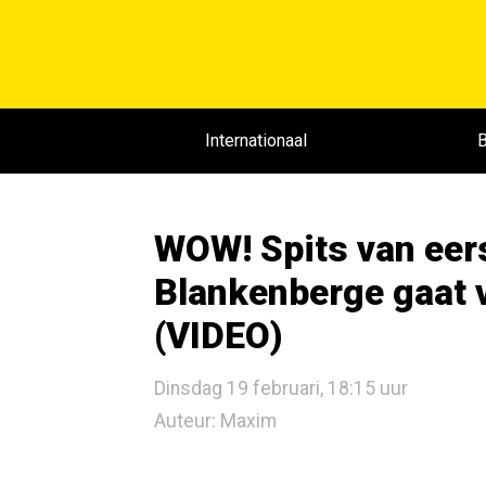
Internationaal
B
WOW! Spits van eers
Blankenberge gaat v
(VIDEO)
Dinsdag 19 februari, 18:15 uur
Auteur: Maxim