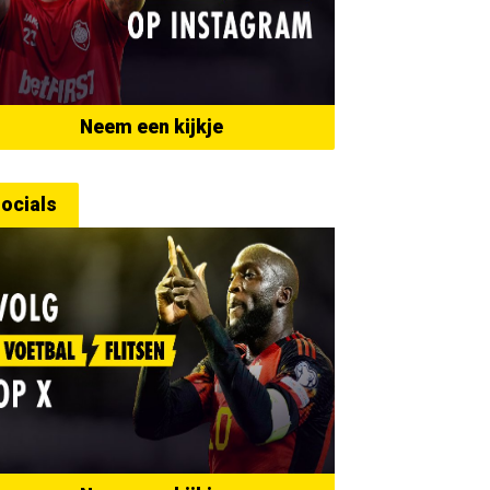
Neem een kijkje
ocials