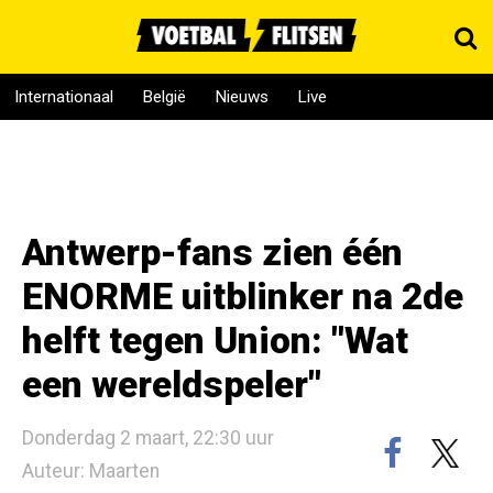
Internationaal
België
Nieuws
Live
Antwerp-fans zien één
ENORME uitblinker na 2de
helft tegen Union: "Wat
een wereldspeler"
Donderdag 2 maart, 22:30 uur
Auteur: Maarten