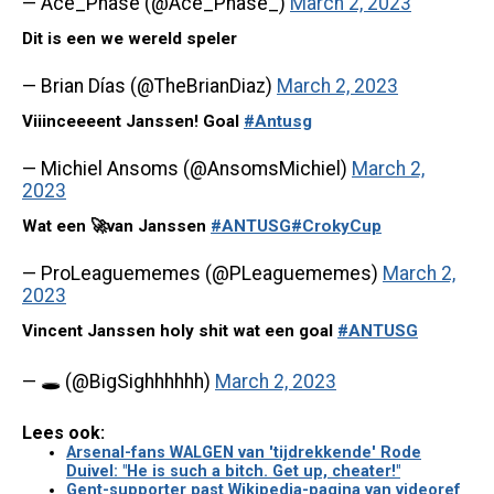
— Ace_Phase (@Ace_Phase_)
March 2, 2023
Dit is een we wereld speler
— Brian Días (@TheBrianDiaz)
March 2, 2023
Viiinceeeent Janssen! Goal
#Antusg
— Michiel Ansoms (@AnsomsMichiel)
March 2,
2023
Wat een 🚀van Janssen
#ANTUSG
#CrokyCup
— ProLeaguememes (@PLeaguememes)
March 2,
2023
Vincent Janssen holy shit wat een goal
#ANTUSG
— 🕳️ (@BigSighhhhhh)
March 2, 2023
Lees ook:
Arsenal-fans WALGEN van 'tijdrekkende' Rode
Duivel: "He is such a bitch. Get up, cheater!"
Gent-supporter past Wikipedia-pagina van videoref