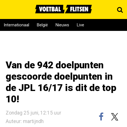
Internationaal
België
Nieuws
Live
Van de 942 doelpunten
gescoorde doelpunten in
de JPL 16/17 is dit de top
10!
Zondag 25 juni, 12:15 uur
Auteur: martijndh