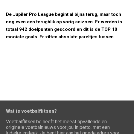
De Jupiler Pro League begint al bijna terug, maar toch
nog even een terugblik op vorig seizoen. Er werden in
totaal 942 doelpunten gescoord en dit is de TOP 10
mooiste goals. Er zitten absolute pareltjes tussen.
Wat is voetbalflitsen?
Voetbalflitsen.be heeft het meest opvallende en
originele voetbalnieuws voor jou in petto, met een
ludieke insteek. Je bent hier aan het goede adres voor