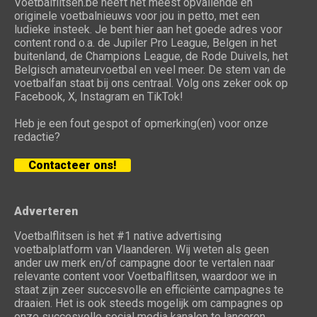
Voetbalflitsen.be heeft het meest opvallende en
originele voetbalnieuws voor jou in petto, met een
ludieke insteek. Je bent hier aan het goede adres voor
content rond o.a. de Jupiler Pro League, Belgen in het
buitenland, de Champions League, de Rode Duivels, het
Belgisch amateurvoetbal en veel meer. De stem van de
voetbalfan staat bij ons centraal. Volg ons zeker ook op
Facebook, X, Instagram en TikTok!
Heb je een fout gespot of opmerking(en) voor onze
redactie?
Contacteer ons!
Adverteren
Voetbalflitsen is het #1 native advertising
voetbalplatform van Vlaanderen. Wij weten als geen
ander uw merk en/of campagne door te vertalen naar
relevante content voor Voetbalflitsen, waardoor we in
staat zijn zeer succesvolle en efficiënte campagnes te
draaien. Het is ook steeds mogelijk om campagnes op
onze succesvolle social media kanalen te lanceren.