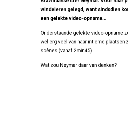
Braziliaanse ster Neymar. Voor haar po
windeieren gelegd, want sindsdien ko
een gelekte video-opname...
Onderstaande gelekte video-opname zou 
wel erg veel van haar intieme plaatsen
scènes (vanaf 2min45).
Wat zou Neymar daar van denken?