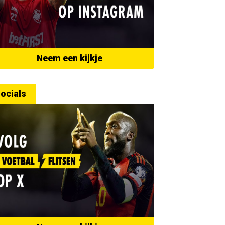
Neem een kijkje
ocials