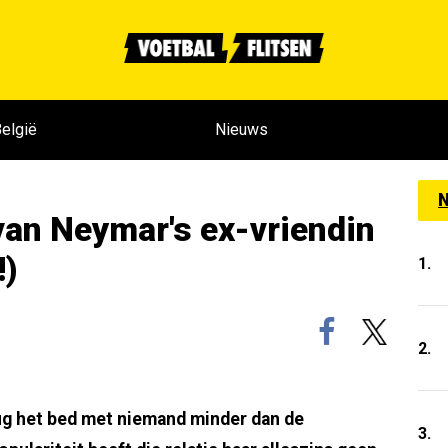
elgië
Nieuws
N
van Neymar's ex-vriendin
)
1.
2.
ug het bed met niemand minder dan de
3.