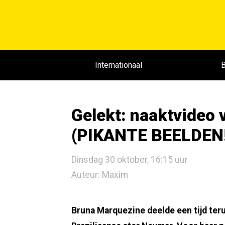
Internationaal
B
Gelekt: naaktvideo 
(PIKANTE BEELDEN!
Dinsdag 30 oktober, 16:15 uur
Auteur: Maxim
Bruna Marquezine deelde een tijd ter