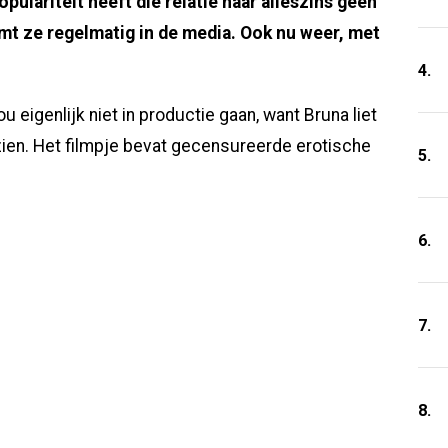
pulariteit heeft die relatie haar alleszins geen
mt ze regelmatig in de media. Ook nu weer, met
4.
eigenlijk niet in productie gaan, want Bruna liet
 zien. Het filmpje bevat gecensureerde erotische
5.
6.
7.
8.