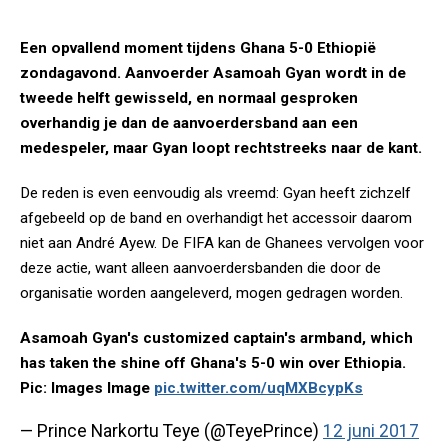
Een opvallend moment tijdens Ghana 5-0 Ethiopië
zondagavond. Aanvoerder Asamoah Gyan wordt in de
tweede helft gewisseld, en normaal gesproken
overhandig je dan de aanvoerdersband aan een
medespeler, maar Gyan loopt rechtstreeks naar de kant.
De reden is even eenvoudig als vreemd: Gyan heeft zichzelf
afgebeeld op de band en overhandigt het accessoir daarom
niet aan André Ayew. De FIFA kan de Ghanees vervolgen voor
deze actie, want alleen aanvoerdersbanden die door de
organisatie worden aangeleverd, mogen gedragen worden.
Asamoah Gyan's customized captain's armband, which
has taken the shine off Ghana's 5-0 win over Ethiopia.
Pic: Images Image
pic.twitter.com/uqMXBcypKs
— Prince Narkortu Teye (@TeyePrince)
12 juni 2017