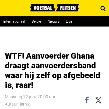
Internationaal
België
Nieuws
Live
WTF! Aanvoerder Ghana
draagt aanvoerdersband
waar hij zelf op afgebeeld
is, raar!
Maandag 12 juni, 20:00 uur
Auteur: jarnik