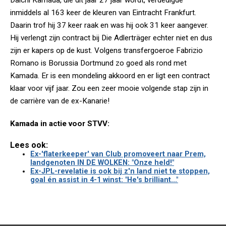
Daichi Kamada, die dit jaar 27 jaar wordt, verdedigde
inmiddels al 163 keer de kleuren van Eintracht Frankfurt.
Daarin trof hij 37 keer raak en was hij ook 31 keer aangever.
Hij verlengt zijn contract bij Die Adlerträger echter niet en dus
zijn er kapers op de kust. Volgens transfergoeroe Fabrizio
Romano is Borussia Dortmund zo goed als rond met
Kamada. Er is een mondeling akkoord en er ligt een contract
klaar voor vijf jaar. Zou een zeer mooie volgende stap zijn in
de carrière van de ex-Kanarie!
Kamada in actie voor STVV:
Lees ook:
Ex-'flaterkeeper' van Club promoveert naar Prem,
landgenoten IN DE WOLKEN: "Onze held!"
Ex-JPL-revelatie is ook bij z'n land niet te stoppen,
goal én assist in 4-1 winst: "He's brilliant..."