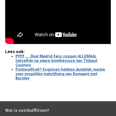
Lees ook:
Pffff .... Real Madrid-fans zeggen ALLEMAAL
hetzelfde na zware knieblessure van Thibaut
Courtois
Puntenaftrek? Engelsen hebben duidelijk reactie
over mogelijke matchfixing van Kompany met
Burnley
Wat is voetbalflitsen?