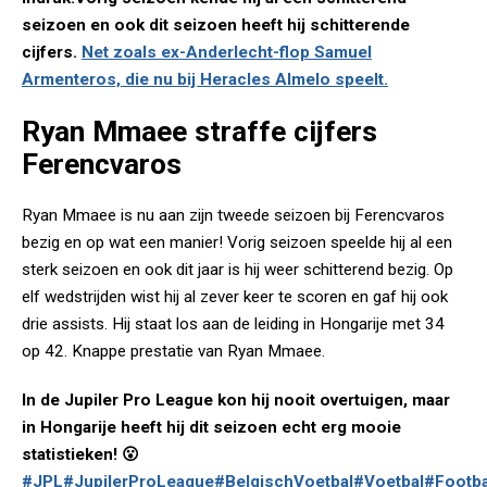
seizoen en ook dit seizoen heeft hij schitterende
cijfers.
Net zoals ex-Anderlecht-flop Samuel
Armenteros, die nu bij Heracles Almelo speelt.
Ryan Mmaee straffe cijfers
Ferencvaros
Ryan Mmaee is nu aan zijn tweede seizoen bij Ferencvaros
bezig en op wat een manier! Vorig seizoen speelde hij al een
sterk seizoen en ook dit jaar is hij weer schitterend bezig. Op
elf wedstrijden wist hij al zever keer te scoren en gaf hij ook
drie assists. Hij staat los aan de leiding in Hongarije met 34
op 42. Knappe prestatie van Ryan Mmaee.
In de Jupiler Pro League kon hij nooit overtuigen, maar
in Hongarije heeft hij dit seizoen echt erg mooie
statistieken! 😮
#JPL
#JupilerProLeague
#BelgischVoetbal
#Voetbal
#Footba