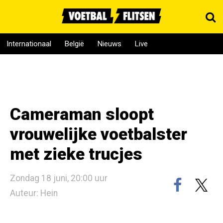
Internationaal
België
Nieuws
Live
Cameraman sloopt
vrouwelijke voetbalster
met zieke trucjes
Zondag 18 juni, 20:00 uur
Auteur: Hein