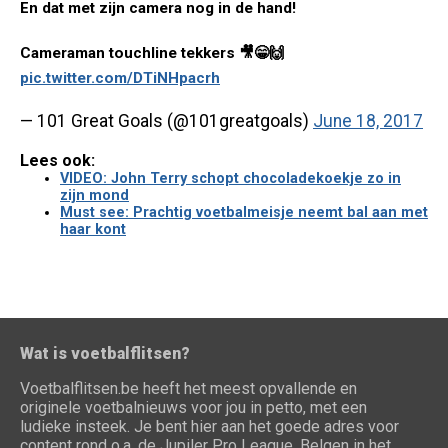
En dat met zijn camera nog in de hand!
Cameraman touchline tekkers 🎥😁🙌
pic.twitter.com/DTiNHpacrh
— 101 Great Goals (@101greatgoals)
June 18, 2017
Lees ook:
VIDEO: John Terry schopt chocoladekoekje zo in
zijn mond
Must see: Prachtig voetbalmeisje neemt bal aan met
haar kont
Wat is voetbalflitsen?
Voetbalflitsen.be heeft het meest opvallende en
originele voetbalnieuws voor jou in petto, met een
ludieke insteek. Je bent hier aan het goede adres voor
content rond o.a. de Jupiler Pro League, Belgen in het