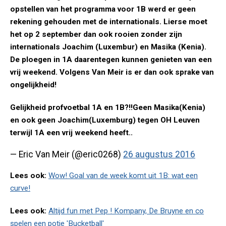
opstellen van het programma voor 1B werd er geen
rekening gehouden met de internationals. Lierse moet
het op 2 september dan ook rooien zonder zijn
internationals Joachim (Luxembur) en Masika (Kenia).
De ploegen in 1A daarentegen kunnen genieten van een
vrij weekend. Volgens Van Meir is er dan ook sprake van
ongelijkheid!
Gelijkheid profvoetbal 1A en 1B?!!Geen Masika(Kenia)
en ook geen Joachim(Luxemburg) tegen OH Leuven
terwijl 1A een vrij weekend heeft..
— Eric Van Meir (@eric0268)
26 augustus 2016
Lees ook:
Wow! Goal van de week komt uit 1B: wat een
curve!
Lees ook:
Altijd fun met Pep ! Kompany, De Bruyne en co
spelen een potje 'Bucketball'