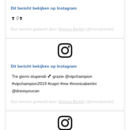
Dit bericht bekijken op Instagram
❣️ 🎈❣️
Een bericht gedeeld door
Monica Bertini
(@monybertini) op
27 J
Dit bericht bekijken op Instagram
Tre giorni stupendi 💕 grazie @vipchampion
#vipchampion2019 #capri #me #monicabertini
@dressyoucan
Een bericht gedeeld door
Monica Bertini
(@monybertini) op
9 Ju