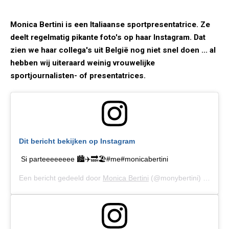
Monica Bertini is een Italiaanse sportpresentatrice. Ze
deelt regelmatig pikante foto's op haar Instagram. Dat
zien we haar collega's uit België nog niet snel doen ... al
hebben wij uiteraard weinig vrouwelijke
sportjournalisten- of presentatrices.
Dit bericht bekijken op Instagram
Si parteeeeeeee 🏙✈️🔜🏖#me#monicabertini
Een bericht gedeeld door
Monica Bertini
(@monybertini) op
24 J