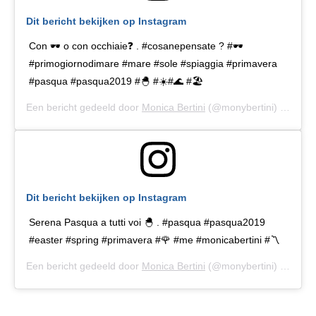
Dit bericht bekijken op Instagram
Con 🕶 o con occhiaie❓ . #cosanepensate ? #🕶
#primogiornodimare #mare #sole #spiaggia #primavera
#pasqua #pasqua2019 #🐣 #☀️#🌊 #🏖
Een bericht gedeeld door
Monica Bertini
(@monybertini) op
20 A
Dit bericht bekijken op Instagram
Serena Pasqua a tutti voi 🐣 . #pasqua #pasqua2019
#easter #spring #primavera #🌹 #me #monicabertini #〽️
Een bericht gedeeld door
Monica Bertini
(@monybertini) op
21 A