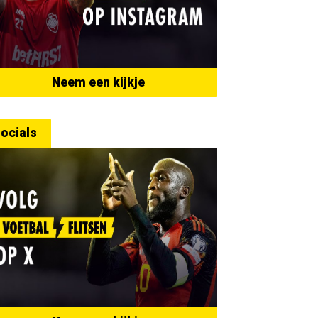
Neem een kijkje
ocials