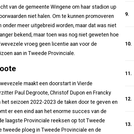
icht van de gemeente Wingene om haar stadion up
9.
-voorwaarden niet halen. Om te kunnen promoveren
n onder meer uitgebreid worden, maar dat was niet
l langer bekend, maar toen was nog niet geweten hoe
10.
Zwevezele vroeg geen licentie aan voor de
izoen aan in Tweede Provinciale.
oote
11.
Zwevezele maakt een doorstart in Vierde
rzitter Paul Degroote, Christof Dupon en Francky
12.
n het seizoen 2022-2023 de taken door te geven en
komt er een eind aan het enorme succes van de
e laagste Provinciale reeksen op tot Tweede
13.
e tweede ploeg in Tweede Provinciale en de