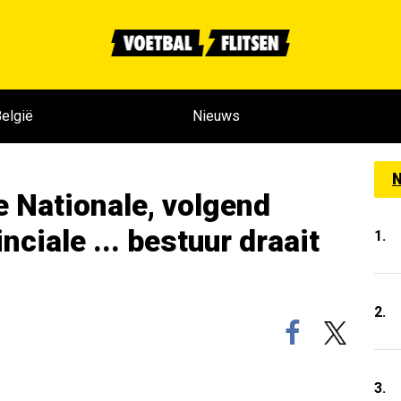
elgië
Nieuws
N
e Nationale, volgend
nciale ... bestuur draait
1.
2.
3.