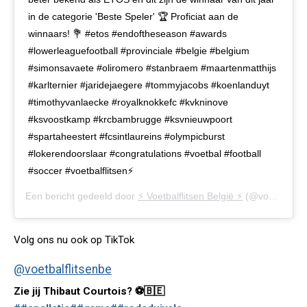
in de categorie 'Beste Speler' 🏆 Proficiat aan de
winnaars! 💐 #etos #endoftheseason #awards
#lowerleaguefootball #provinciale #belgie #belgium
#simonsavaete #oliromero #stanbraem #maartenmatthijs
#karlternier #jaridejaegere #tommyjacobs #koenlanduyt
#timothyvanlaecke #royalknokkefc #kvkninove
#ksvoostkamp #krcbambrugge #ksvnieuwpoort
#spartaheestert #fcsintlaureins #olympicburst
#lokerendoorslaar #congratulations #voetbal #football
#soccer #voetbalflitsen⚡️
Een bericht gedeeld door
⚡️ Voetbalflitsen België ⚡️
(@voetbalflitsen.be) op
Volg ons nu ook op TikTok
@voetbalflitsenbe
Zie jij Thibaut Courtois? ⚽️🇧🇪