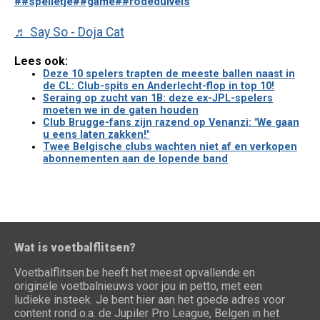
##spelletje
##game
##rodeduivels
♬ Say So - Doja Cat
Lees ook:
Deze 10 spelers trapten de meeste ballen naast in
de CL: Club-spits en Anderlecht-flop in top 10!
Seraing op zucht van 1B: deze ex-JPL-spelers
moeten we in de gaten houden
Club Brugge-fans zijn razend op Venanzi: "We gaan
u eens laten zakken!"
Twee Belgische clubs wachten niet af en verkopen
abonnementen aan de lopende band
Wat is voetbalflitsen?
Voetbalflitsen.be heeft het meest opvallende en
originele voetbalnieuws voor jou in petto, met een
ludieke insteek. Je bent hier aan het goede adres voor
content rond o.a. de Jupiler Pro League, Belgen in het