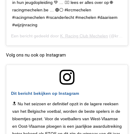
in hun jeugdopleiding 💚 … 👉🏼 lees er alles over op 🌐
racingmechelen.be … 🟢⚪️ #krcmechelen
#racingmechelen #rscanderlecht #mechelen #daarisem
#wijzijnracing
Een bericht gedeeld door
K. Racing Club Mechelen
(@krcmechelen) op
Volg ons nu ook op Instagram
Dit bericht bekijken op Instagram
🔝 Nu het seizoen er definitief opzit in de lagere reeksen
van het Belgische voetbal, worden de beste spelers in de
bloemtjes gezet. Voor de voetballers van West-Vlaamse
en Oost-Vlaamse ploegen is een jaarlijkse awarduitreiking
beter bekend als ETOS en dit zijn de winnaar van dit jaar