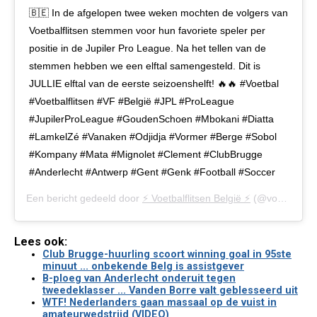
🇧🇪 In de afgelopen twee weken mochten de volgers van
Voetbalflitsen stemmen voor hun favoriete speler per
positie in de Jupiler Pro League. Na het tellen van de
stemmen hebben we een elftal samengesteld. Dit is
JULLIE elftal van de eerste seizoenshelft! 🔥🔥 #Voetbal
#Voetbalflitsen #VF #België #JPL #ProLeague
#JupilerProLeague #GoudenSchoen #Mbokani #Diatta
#LamkelZé #Vanaken #Odjidja #Vormer #Berge #Sobol
#Kompany #Mata #Mignolet #Clement #ClubBrugge
#Anderlecht #Antwerp #Gent #Genk #Football #Soccer
Een bericht gedeeld door
⚡️ Voetbalflitsen België ⚡️
(@voetbalflitsen.be) op
Lees ook:
Club Brugge-huurling scoort winning goal in 95ste
minuut ... onbekende Belg is assistgever
B-ploeg van Anderlecht onderuit tegen
tweedeklasser ... Vanden Borre valt geblesseerd uit
WTF! Nederlanders gaan massaal op de vuist in
amateurwedstrijd (VIDEO)