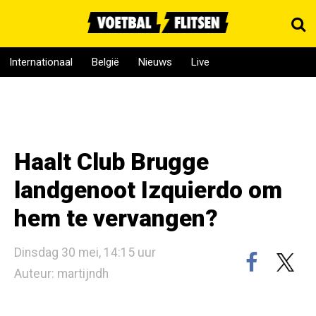
Internationaal
België
Nieuws
Live
Haalt Club Brugge
landgenoot Izquierdo om
hem te vervangen?
Dinsdag 30 mei, 14:15 uur
Auteur: martijndh