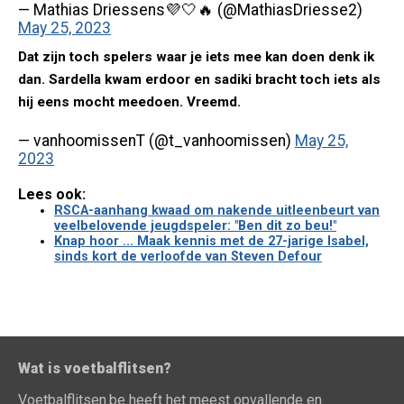
— Mathias Driessens💜🤍🔥 (@MathiasDriesse2)
May 25, 2023
Dat zijn toch spelers waar je iets mee kan doen denk ik
dan. Sardella kwam erdoor en sadiki bracht toch iets als
hij eens mocht meedoen. Vreemd.
— vanhoomissenT (@t_vanhoomissen)
May 25,
2023
Lees ook:
RSCA-aanhang kwaad om nakende uitleenbeurt van
veelbelovende jeugdspeler: "Ben dit zo beu!"
Knap hoor ... Maak kennis met de 27-jarige Isabel,
sinds kort de verloofde van Steven Defour
Wat is voetbalflitsen?
Voetbalflitsen.be heeft het meest opvallende en