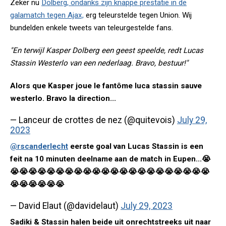
Zeker nu
Dolberg, ondanks zijn knappe prestatie in de
galamatch tegen Ajax,
erg teleurstelde tegen Union. Wij
bundelden enkele tweets van teleurgestelde fans.
"En terwijl Kasper Dolberg een geest speelde, redt Lucas
Stassin Westerlo van een nederlaag. Bravo, bestuur!"
Alors que Kasper joue le fantôme luca stassin sauve
westerlo. Bravo la direction...
— Lanceur de crottes de nez (@quitevois)
July 29,
2023
@rscanderlecht
eerste goal van Lucas Stassin is een
feit na 10 minuten deelname aan de match in Eupen...😭
😭😭😭😭😭😭😭😭😭😭😭😭😭😭😭😭😭😭😭😭😭😭
😭😭😭😭😭😭
— David Elaut (@davidelaut)
July 29, 2023
Sadiki & Stassin halen beide uit onrechtstreeks uit naar