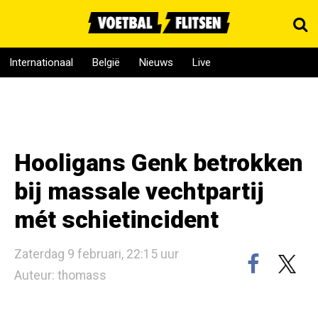
Internationaal
België
Nieuws
Live
Hooligans Genk betrokken
bij massale vechtpartij
mét schietincident
Zaterdag 9 februari, 22:15 uur
Auteur: thomass