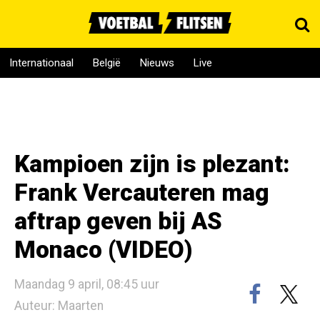
Internationaal
België
Nieuws
Live
Kampioen zijn is plezant:
Frank Vercauteren mag
aftrap geven bij AS
Monaco (VIDEO)
Maandag 9 april, 08:45 uur
Auteur: Maarten