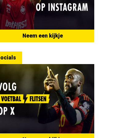
Neem een kijkje
ocials