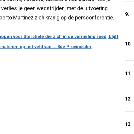
 verlies je geen wedstrijden, met de uitvoering
9.
erto Martinez zich kranig op de persconferentie.
pen voor Sterchele die zich in de vernieling reed, blijft
10.
atchen op het veld van ... 3de Provincialer
11.
12.
13.