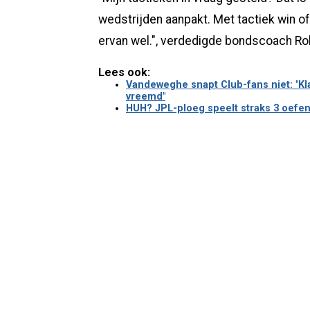
wedstrijden aanpakt. Met tactiek win of
ervan wel.", verdedigde bondscoach Rob
Lees ook:
Vandeweghe snapt Club-fans niet: "Klap
vreemd"
HUH? JPL-ploeg speelt straks 3 oefenm