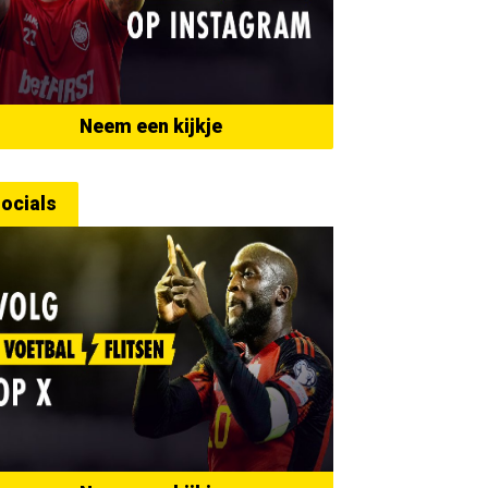
Neem een kijkje
ocials