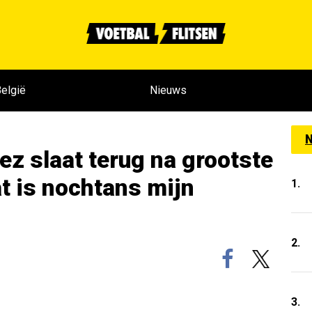
elgië
Nieuws
N
z slaat terug na grootste
at is nochtans mijn
1.
2.
3.