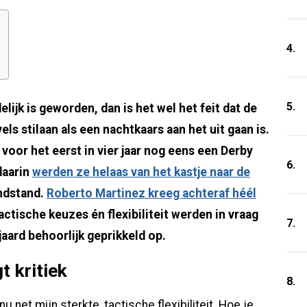
4.
5.
lijk is geworden, dan is het wel het feit dat de
s stilaan als een nachtkaars aan het uit gaan is.
voor het eerst in vier jaar nog eens een Derby
6.
daarin
werden ze helaas van het kastje naar de
indstand.
Roberto Martinez kreeg achteraf héél
tactische keuzes én flexibiliteit werden in vraag
7.
aard behoorlijk geprikkeld op.
t kritiek
8.
u net mijn sterkte, tactische flexibiliteit. Hoe je