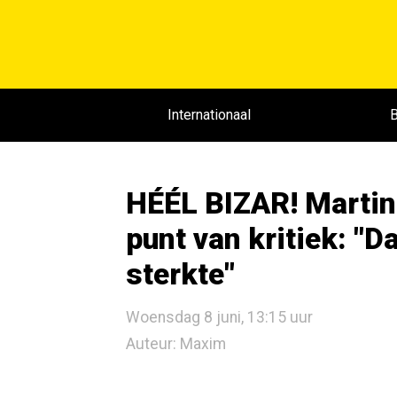
Internationaal
B
HÉÉL BIZAR! Martine
punt van kritiek: "D
sterkte"
Woensdag 8 juni, 13:15 uur
Auteur: Maxim