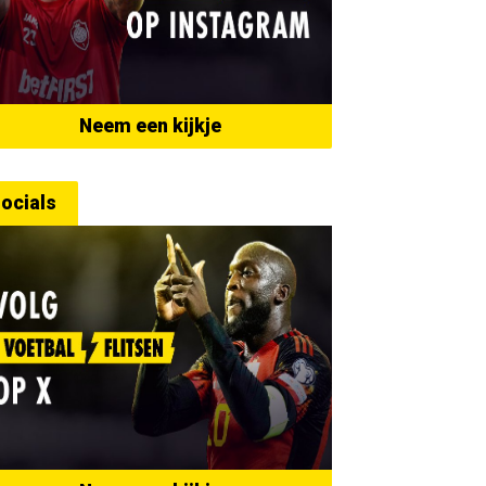
Neem een kijkje
ocials