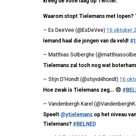
kreeg de volle laag op Twitter.
Waarom stopt Tielemans met lopen? T
— Es DeeVee (@EsDeVee)
16 oktober 
Iemand haal die jongen van da veld!
#t
— Matthias Solberghe (@matthiassolb
Tielemans zal toch nog wat boterh
— Stijn D'Hondt (@stijnd4hondt)
16 okt
Hoe zwak is Tielemans zeg... 😣
#BEL
— Vandenbergh Karel (@VandenberghK
Speelt
@ytielemans
op het niveau va
Tielemans?
#BELNED