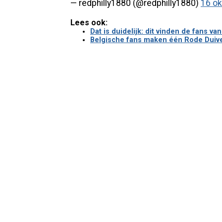
— redphilly1880 (@redphilly1880)
16 ok
Lees ook:
Dat is duidelijk: dit vinden de fans v
Belgische fans maken één Rode Duivel