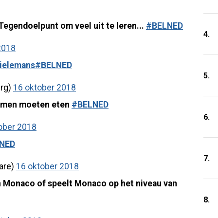
egendoelpunt om veel uit te leren...
#BELNED
4.
2018
ielemans
#BELNED
5.
erg)
16 oktober 2018
ammen moeten eten
#BELNED
6.
ober 2018
NED
7.
are)
16 oktober 2018
n Monaco of speelt Monaco op het niveau van
8.