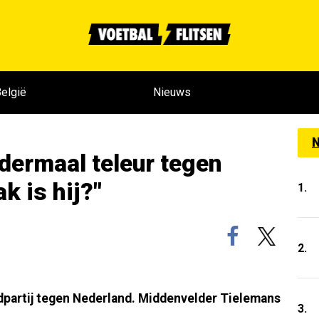
elgië
Nieuws
N
ndermaal teleur tegen
k is hij?"
1.
2.
dpartij tegen Nederland. Middenvelder Tielemans
3.