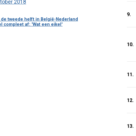
tober 2018
9.
an de tweede helft in België-Nederland
 compleet af: "Wat een eikel"
10.
11.
12.
13.