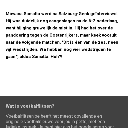
Mbwana Samatta werd na Salzburg-Genk geïnterviewd.
Hij was duidelijk nog aangeslagen na de 6-2 nederlaag,
want hij ging gruwelijk de mist in. Hij had het over de
pandoering tegen de Oostenrijkers, maar keek vooruit
naar de volgende matchen. "Dit is één van de zes, neen
vijf wedstrijden. We hebben nog vier wedstrijden te
gaan.", aldus Samatta. Huh?!
Wat is voetbalflitsen?
Voetbalflitsen.be heeft het meest opvallende en
originele voetbalnieuws voor jou in petto, met een
ludieke insteek. Je bent hier aan het goede adres voor