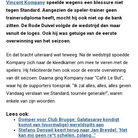
Vincent Kompany
speelde wegens een blessure niet
tegen Standard. Aangezien de speler-trainer geen
trainersdiploma heeft, mocht hij ook niet op de bank
zitten. De Rode Duivel volgde de wedstrijd dan maar
vanuit de loges. Ook hij was getuige van de eerste
overwinning van het seizoen.
En dat bracht uiteraard wat teweeg. Na de wedstrijd spoedde
Kompany zich naar de kleedkamer om mee te vieren met de
spelers. Hij feliciteerde hen ook voor de eerste overwinning
van dit seizoen. Daarna ging Kompany naar "Café Le But",
waar hij de supporters toesprak. "Ik zal alles, alles, alles geven.
Vandaag verslaan we Standard, tournée generale!", waren
enkele van zijn woorden.
Lees ook:
Domper voor Club Brugge: Galatasaray kondigt
komst van (voormalige) wereldspits aan
Stefano Denswil keert terug naar Jan Breydel: "Het
kan mij geen re*t schelen, zolang..."