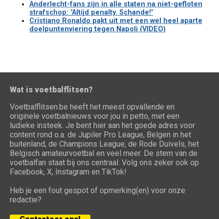
Anderlecht-fans zijn in alle staten na niet-gefloten
strafschop: "Altijd penalty. Schande!"
Cristiano Ronaldo pakt uit met een wel heel aparte
doelpuntenviering tegen Napoli (VIDEO)
Wat is voetbalflitsen?
Voetbalflitsen.be heeft het meest opvallende en
originele voetbalnieuws voor jou in petto, met een
ludieke insteek. Je bent hier aan het goede adres voor
content rond o.a. de Jupiler Pro League, Belgen in het
buitenland, de Champions League, de Rode Duivels, het
Belgisch amateurvoetbal en veel meer. De stem van de
voetbalfan staat bij ons centraal. Volg ons zeker ook op
Facebook, X, Instagram en TikTok!
Heb je een fout gespot of opmerking(en) voor onze
redactie?