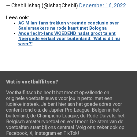
— Chebli Ishaq (@IshaqChebli)
December 16, 2022
Lees ook:
AC Milan-fans trekken vreemde conclusie over
Saelemaekers na rode kaart met Bologna
Anderlecht-fans WOEDEND nadat groot talent
Neerpede verlaat voor buitenland: "Wat is dit nu
weer?"
Wat is voetbalflitsen?
Voetbalflitsen.be heeft het meest opvallende en
originele voetbalnieuws voor jou in petto, met een
ludieke insteek. Je bent hier aan het goede adres voor
content rond o.a. de Jupiler Pro League, Belgen in het
buitenland, de Champions League, de Rode Duivels, het
Belgisch amateurvoetbal en veel meer. De stem van de
voetbalfan staat bij ons centraal. Volg ons zeker ook op
Facebook, X, Instagram en TikTok!