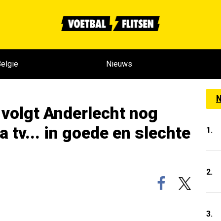
elgië
Nieuws
N
olgt Anderlecht nog
a tv... in goede en slechte
1.
2.
3.