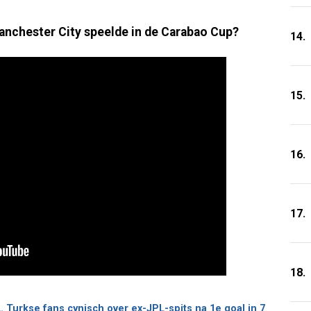
anchester City speelde in de Carabao Cup?
14.
15.
16.
17.
18.
 Turkse fans cynisch over ex-JPL-spits na 1e goal in 7