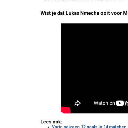
Wist je dat Lukas Nmecha ooit voor M
Lees ook:
Vorig seizoen 12 goals in 14 matchen…