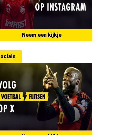
Neem een kijkje
ocials