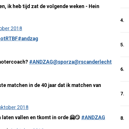
en, ik heb tijd zat de volgende weken - Hein
4.
tober 2018
otRTBF
#andzag
5.
motercoach?
#ANDZAG
@sporza
@rscanderlecht
6.
te matchen in de 40 jaar dat ik matchen van
7.
oktober 2018
n laten vallen en tkomt in orde 🤗😏
#ANDZAG
8.