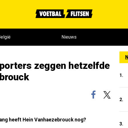
elgië
Nieuws
N
porters zeggen hetzelfde
brouck
1.
2.
lang heeft Hein Vanhaezebrouck nog?
3.