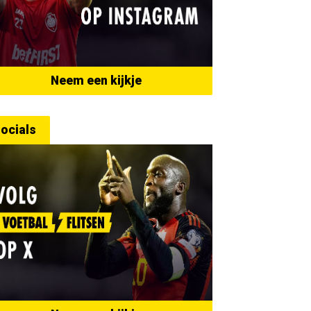
Neem een kijkje
ocials