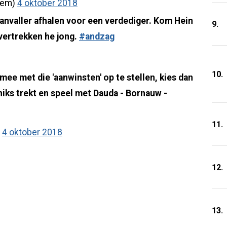
gem)
4 oktober 2018
 aanvaller afhalen voor een verdediger. Kom Hein
9.
 vertrekken he jong.
#andzag
10.
ee met die 'aanwinsten' op te stellen, kies dan
niks trekt en speel met Dauda - Bornauw -
11.
)
4 oktober 2018
12.
13.