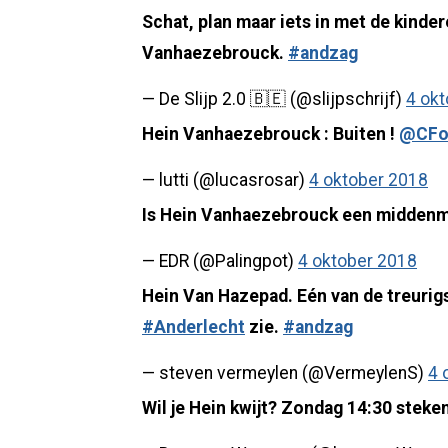
Schat, plan maar iets in met de kinder
Vanhaezebrouck.
#andzag
— De Slijp 2.0 🇧🇪 (@slijpschrijf)
4 ok
Hein Vanhaezebrouck : Buiten !
@CFo
— lutti (@lucasrosar)
4 oktober 2018
Is Hein Vanhaezebrouck een midden
— EDR (@Palingpot)
4 oktober 2018
Hein Van Hazepad. Eén van de treurigs
#Anderlecht
zie.
#andzag
— steven vermeylen (@VermeylenS)
4 
Wil je Hein kwijt? Zondag 14:30 steke