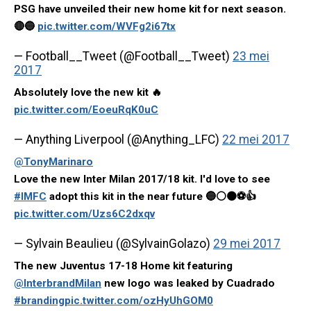
PSG have unveiled their new home kit for next season.
🔴🔵
pic.twitter.com/WVFg2i67tx
— Football__Tweet (@Football__Tweet)
23 mei
2017
Absolutely love the new kit 🔥
pic.twitter.com/EoeuRqK0uC
— Anything Liverpool (@Anything_LFC)
22 mei 2017
@TonyMarinaro
Love the new Inter Milan 2017/18 kit. I'd love to see
#IMFC
adopt this kit in the near future 🔵⚪️⚫️⚽️👍
pic.twitter.com/Uzs6C2dxqv
— Sylvain Beaulieu (@SylvainGolazo)
29 mei 2017
The new Juventus 17-18 Home kit featuring
@InterbrandMilan
new logo was leaked by Cuadrado
#branding
pic.twitter.com/ozHyUhGOM0