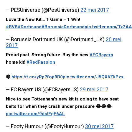
— PESUniverse (@PesUniverse)
22 mei 2017
Love the New Kit... 1 Game = 1 Win!
#BVB
#Dortmund
#BorussiaDortmund
pic.twitter.com/Tx2A
— Borussia Dortmund UK (@Dortmund_UK)
20 mei
2017
Proud past. Strong future. Buy the new
#FCBayern
home kit!
#RedPassion
🔴
https://t.co/yRp7fop9B0
pic.twitter.com/J5QX6ZkPzx
— FC Bayern US (@FCBayernUS)
29 mei 2017
Nice to see Tottenham's new kit is going to have seat
belts for when they crash under pressure 😂😂😂
pic.twitter.com/9dslFqF6AL
— Footy Humour (@FootyHumour)
30 mei 2017