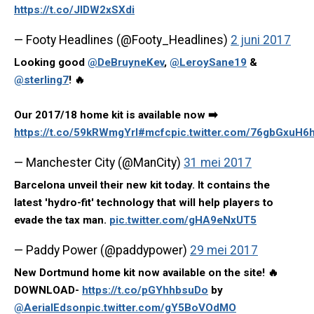
https://t.co/JlDW2xSXdi
— Footy Headlines (@Footy_Headlines)
2 juni 2017
Looking good
@DeBruyneKev
,
@LeroySane19
&
@sterling7
! 🔥
Our 2017/18 home kit is available now ➡️
https://t.co/59kRWmgYrI
#mcfc
pic.twitter.com/76gbGxuH6
— Manchester City (@ManCity)
31 mei 2017
Barcelona unveil their new kit today. It contains the
latest 'hydro-fit' technology that will help players to
evade the tax man.
pic.twitter.com/gHA9eNxUT5
— Paddy Power (@paddypower)
29 mei 2017
New Dortmund home kit now available on the site! 🔥
DOWNLOAD-
https://t.co/pGYhhbsuDo
by
@AerialEdson
pic.twitter.com/gY5BoVOdMO