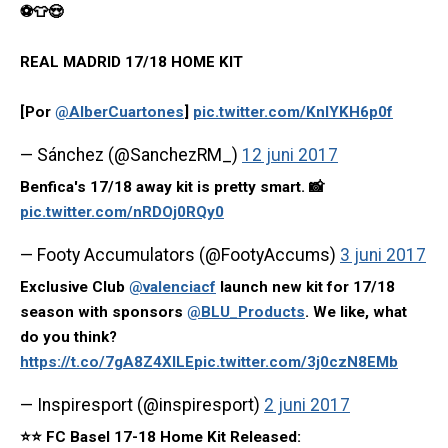
⚽👕😍
REAL MADRID 17/18 HOME KIT
[Por
@AlberCuartones
]
pic.twitter.com/KnlYKH6p0f
— Sánchez (@SanchezRM_)
12 juni 2017
Benfica's 17/18 away kit is pretty smart. 📸
pic.twitter.com/nRDOj0RQy0
— Footy Accumulators (@FootyAccums)
3 juni 2017
Exclusive Club
@valenciacf
launch new kit for 17/18
season with sponsors
@BLU_Products
. We like, what
do you think?
https://t.co/7gA8Z4XILE
pic.twitter.com/3j0czN8EMb
— Inspiresport (@inspiresport)
2 juni 2017
⭐️⭐️ FC Basel 17-18 Home Kit Released: