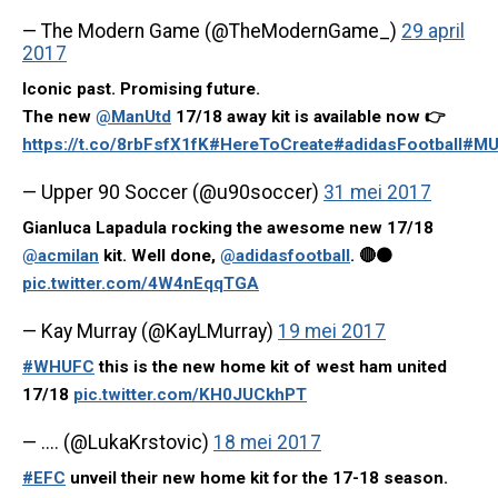
— The Modern Game (@TheModernGame_)
29 april
2017
Iconic past. Promising future.
The new
@ManUtd
17/18 away kit is available now 👉
https://t.co/8rbFsfX1fK
#HereToCreate
#adidasFootball
#MU
— Upper 90 Soccer (@u90soccer)
31 mei 2017
Gianluca Lapadula rocking the awesome new 17/18
@acmilan
kit. Well done,
@adidasfootball
. 🔴⚫️
pic.twitter.com/4W4nEqqTGA
— Kay Murray (@KayLMurray)
19 mei 2017
#WHUFC
this is the new home kit of west ham united
17/18
pic.twitter.com/KH0JUCkhPT
— .... (@LukaKrstovic)
18 mei 2017
#EFC
unveil their new home kit for the 17-18 season.