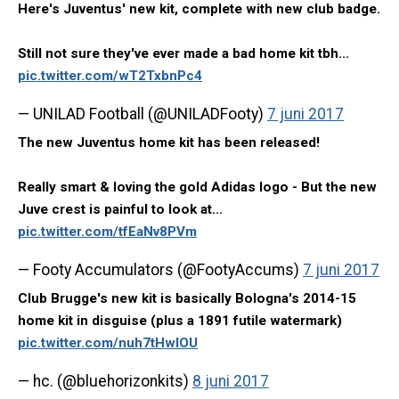
Here's Juventus' new kit, complete with new club badge.
Still not sure they've ever made a bad home kit tbh...
pic.twitter.com/wT2TxbnPc4
— UNILAD Football (@UNILADFooty)
7 juni 2017
The new Juventus home kit has been released!
Really smart & loving the gold Adidas logo - But the new
Juve crest is painful to look at...
pic.twitter.com/tfEaNv8PVm
— Footy Accumulators (@FootyAccums)
7 juni 2017
Club Brugge's new kit is basically Bologna's 2014-15
home kit in disguise (plus a 1891 futile watermark)
pic.twitter.com/nuh7tHwlOU
— hc. (@bluehorizonkits)
8 juni 2017