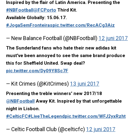
Inspired by the flair of Latin America. Presenting the
#NBFootball
@FCPorto
Third Kit.
Available Globally: 15.06.17.
#JogaSemFronteiras
pic.twitter.com/RecACg3Aiz
— New Balance Football (@NBFootball)
12 juni 2017
The Sunderland fans who hate their new adidas kit
must've been annoyed to see the same brand produce
this for Sheffield United. Swap deal?
pic.twitter.com/Dy09Y8Sc7F
— Kit Crimes (@KitCrimes)
13 juni 2017
Presenting the treble winners' new 2017/18
@NBFootball
Away Kit. Inspired by that unforgettable
night in Lisbon.
#CelticFC
#LiveTheLegend
pic.twitter.com/WFJ2yxRzht
— Celtic Football Club (@celticfc)
12 juni 2017