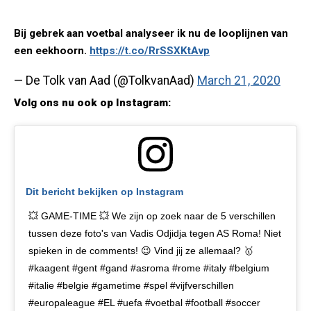
Bij gebrek aan voetbal analyseer ik nu de looplijnen van
een eekhoorn.
https://t.co/RrSSXKtAvp
— De Tolk van Aad (@TolkvanAad)
March 21, 2020
Volg ons nu ook op Instagram:
Dit bericht bekijken op Instagram
💥 GAME-TIME 💥 We zijn op zoek naar de 5 verschillen
tussen deze foto's van Vadis Odjidja tegen AS Roma! Niet
spieken in de comments! 😉 Vind jij ze allemaal? 🥇
#kaagent #gent #gand #asroma #rome #italy #belgium
#italie #belgie #gametime #spel #vijfverschillen
#europaleague #EL #uefa #voetbal #football #soccer