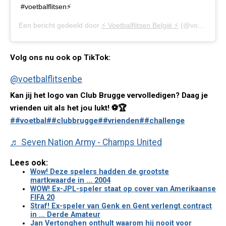
#voetbalflitsen⚡️
Een bericht gedeeld door
⚡️ Voetbalflitsen België ⚡️
(@voetbalflitsen.be) op
Volg ons nu ook op TikTok:
@voetbalflitsenbe
Kan jij het logo van Club Brugge vervolledigen? Daag je
vrienden uit als het jou lukt! ⚽️🏆
##voetbal
##clubbrugge
##vrienden
##challenge
♬ Seven Nation Army - Champs United
Lees ook:
Wow! Deze spelers hadden de grootste
martkwaarde in ... 2004
WOW! Ex-JPL-speler staat op cover van Amerikaanse
FIFA 20
Straf! Ex-speler van Genk en Gent verlengt contract
in ... Derde Amateur
Jan Vertonghen onthult waarom hij nooit voor