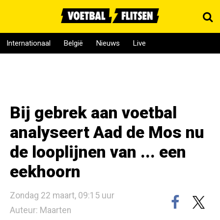
Internationaal
België
Nieuws
Live
Bij gebrek aan voetbal
analyseert Aad de Mos nu
de looplijnen van ... een
eekhoorn
Zondag 22 maart, 09:15 uur
Auteur: Maarten