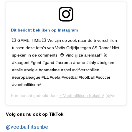
Dit bericht bekijken op Instagram
💥 GAME-TIME 💥 We zijn op zoek naar de 5 verschillen
tussen deze foto's van Vadis Odjidja tegen AS Roma! Niet
spieken in de comments! 😉 Vind jij ze allemaal? 🥇
#kaagent #gent #gand #asroma #rome #italy #belgium
#italie #belgie #gametime #spel #vijfverschillen
#europaleague #EL #uefa #voetbal #football #soccer
#voetbalflitsen⚡️
Een bericht gedeeld door
⚡️ Voetbalflitsen België ⚡️
(@voetbalflitsen.be) op
Volg ons nu ook op TikTok:
@voetbalflitsenbe