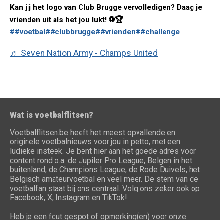
Kan jij het logo van Club Brugge vervolledigen? Daag je
vrienden uit als het jou lukt! ⚽️🏆
##voetbal
##clubbrugge
##vrienden
##challenge
♬ Seven Nation Army - Champs United
Wat is voetbalflitsen?
Voetbalflitsen.be heeft het meest opvallende en
originele voetbalnieuws voor jou in petto, met een
ludieke insteek. Je bent hier aan het goede adres voor
content rond o.a. de Jupiler Pro League, Belgen in het
buitenland, de Champions League, de Rode Duivels, het
Belgisch amateurvoetbal en veel meer. De stem van de
voetbalfan staat bij ons centraal. Volg ons zeker ook op
Facebook, X, Instagram en TikTok!
Heb je een fout gespot of opmerking(en) voor onze