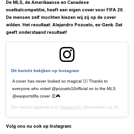
De MLS, de Amerikaanse en Canadese
voetbalcompetitie, heeft een eigen cover voor FIFA 20.
De mensen zelf mochten kiezen wij zij op de cover
wilden. Het resultaat: Alejandro Pozuelo, ex-Genk. Dat
geeft onderstaand resultaat!
Dit bericht bekijken op Instagram
A cover has never looked so magical 🧙‍♂️ Thanks to
everyone who voted @pozuelo10official on to the MLS
@easportsfifa cover 👏🎮
Een bericht gedeeld door
Toronto FC
(@torontofc) op
20 Mrt 2020 om 10:05 (PDT)
Volg ons nu ook op Instagram: