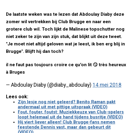
De laatste weken was te lezen dat Abdoulay Diaby deze
zomer wil vertrekken bij Club Brugge en naar een
grotere club wil. Toch lijkt de Malinese topschutter nog
niet zeker te zijn van zijn stuk, dat blijkt uit deze tweet.
"Je moet niet altijd geloven wat je leest, ik ben erg blij in
Brugge". Blijft hij dan toch?
il ne faut pas toujours croire ce qu'on lit 😏 très heureux
à Bruges
— Abdoulay Diaby (@diaby_abdoulay)
14 mei 2018
Lees ook:
Zijn lesje nog niet geleerd? Benito Raman pakt
andermaal uit met pittige uitspraak (VIDEO)
Fout, fouter, foutst: Muziekkeuze van Club-spelers
loopt helemaal uit de hand tijdens busritje (VIDEO)
Hij viert liever alleen! Club Brugge-fans nemen
feestende Dennis vast, maar dan gebeurt dit
(VIDEO)