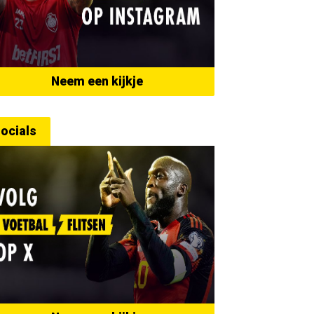
Neem een kijkje
ocials