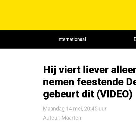
Internationaal
B
Hij viert liever all
nemen feestende De
gebeurt dit (VIDEO)
Maandag 14 mei, 20:45 uur
Auteur: Maarten