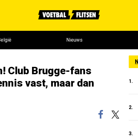
elgië
Nieuws
N
een! Club Brugge-fans
nnis vast, maar dan
1.
2.
3.