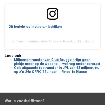
Dit bericht op Instagram bekijken
Een bericht gedeeld door Cristiano Ronaldo (@cristiano)
Lees ook:
Miljoenentransfer van Club Brugge krijgt geen
plekje meer op de website ... wel nog onder contract
Ooit uitgaande toptransfer in JPL van €8 miljoen, nu
op z'n 24e OFFICIEEL naar ... Finse 1e Klasse
Wat is voetbalflitsen?