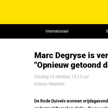
Internationaal
B
Marc Degryse is ver
"Opnieuw getoond da
Zondag 14 oktober, 10:15 uur
Auteur: Maarten
De Rode Duivels wonnen vrijdagavond