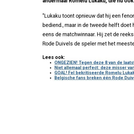
andermaal Romelu Lukaku, die nu ook
"Lukaku toont opnieuw dat hij een fenom
bediend., maar in de tweede helft doet h
eens de matchwinnaar. Hij zet de reeks 
Rode Duivels de speler met het meeste
Lees ook:
ONGEZIEN! Tegen deze 8 van de laats
Niet allemaal perfect: deze misser v
GOAL! Fel bekritiseerde Romelu Lukak
Belgische fans breken één Rode Duivel