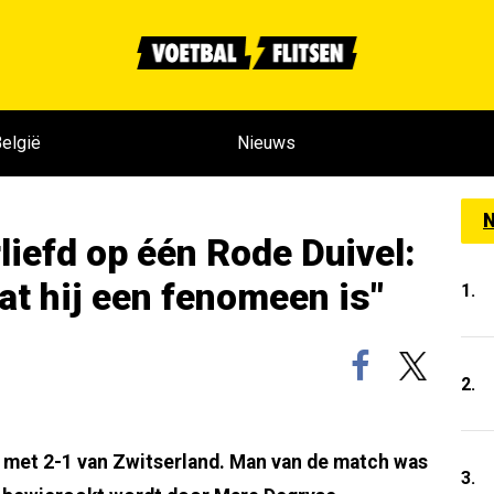
elgië
Nieuws
N
liefd op één Rode Duivel:
t hij een fenomeen is"
1.
2.
 met 2-1 van Zwitserland. Man van de match was
3.