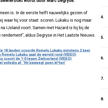
 bewierookt wordt door Marc Degryse.
een is. In de eerste helft nauwelijks gezien of
4.
ij waar hij voor staat: scoren. Lukaku is nog maar
na IJsland voort. Samen met Hazard is hij bij de
 rendement", aldus Degryse in Het Laatste Nieuws.
5.
te 18 landen scoorde Romelu Lukaku minstens 2 keer
an Romelu Lukaku gaat de wereld rond (VIDEO)
6.
u scoort de 1-0 tegen Zwitserland (VIDEO)
 volledig af: "Hij beweegt geen kl*ten"
7.
8.