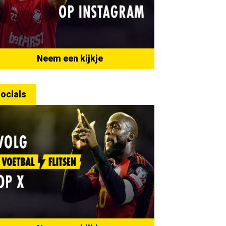
Neem een kijkje
ocials