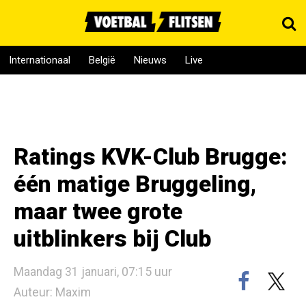
Internationaal
België
Nieuws
Live
Ratings KVK-Club Brugge:
één matige Bruggeling,
maar twee grote
uitblinkers bij Club
Maandag 31 januari, 07:15 uur
Auteur: Maxim