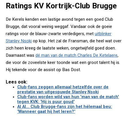
Ratings KV Kortrijk-Club Brugge
De Kerels kenden een lastige avond tegen een goed Club
Brugge, dat vooral weinig weggaf. Vandaar ook de goeie
ratings voor de blauw-zwarte verdedigers, met
uitblinker
Stanley Nsoki
op kop. Het zal de Fransman, die heel wat over
zich heen kreeg de laatste weken, ongetwijfeld goed doen.
Daarnaast was
dé man van de match Charles De Ketelaere
,
die voor de zoveelste keer toonde wat een groot talent hij is.
Hij tekende voor de assist op Bas Dost.
Lees ook:
Club-fans zeggen allemaal hetzelfde over de
prestatie van uitgespuwde Stanley Nsoki
Club-fans worden wild van hun 'man van de match'
tegen KVK: "Hij is puur goud"
AI AI... Club Brugge-fans zijn het hélemaal beu:
"Wanneer gaat hij het leren?"