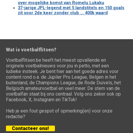
over mogelijke komst van Romelu Lukaku
37-jarige JPL-legend met 5 landstitels en 150 goals
zit voor 2de keer zonder club ... 400k waard
Wat is voetbalflitsen?
Voetbalflitsen.be heeft het meest opvallende en
originele voetbalnieuws voor jou in petto, met een
ludieke insteek. Je bent hier aan het goede adres voor
content rond o.a. de Jupiler Pro League, Belgen in het
buitenland, de Champions League, de Rode Duivels, het
Belgisch amateurvoetbal en veel meer. De stem van de
voetbalfan staat bij ons centraal. Volg ons zeker ook op
Facebook, X, Instagram en TikTok!
Heb je een fout gespot of opmerking(en) voor onze
redactie?
Contacteer ons!