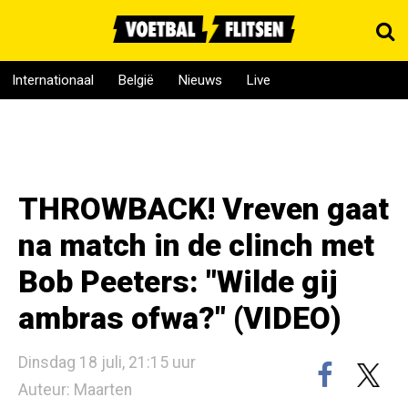
Internationaal
België
Nieuws
Live
THROWBACK! Vreven gaat
na match in de clinch met
Bob Peeters: "Wilde gij
ambras ofwa?" (VIDEO)
Dinsdag 18 juli, 21:15 uur
Auteur: Maarten