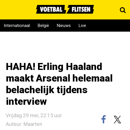
Internationaal
België
Nieuws
Live
HAHA! Erling Haaland
maakt Arsenal helemaal
belachelijk tijdens
interview
Vrijdag 29 mei, 22:15 uur
Auteur: Maarten