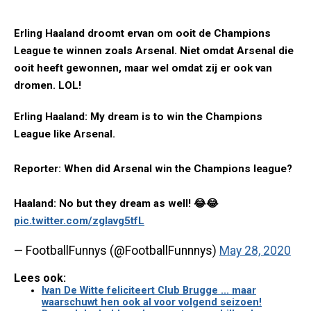
Erling Haaland droomt ervan om ooit de Champions
League te winnen zoals Arsenal. Niet omdat Arsenal die
ooit heeft gewonnen, maar wel omdat zij er ook van
dromen. LOL!
Erling Haaland: My dream is to win the Champions
League like Arsenal.
Reporter: When did Arsenal win the Champions league?
Haaland: No but they dream as well! 😂😂
pic.twitter.com/zgIavg5tfL
— FootballFunnys (@FootballFunnnys)
May 28, 2020
Lees ook:
Ivan De Witte feliciteert Club Brugge ... maar
waarschuwt hen ook al voor volgend seizoen!