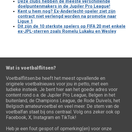
Deze clubs hebben de meeste verschillende
doelpuntenmakers in de Jupiler Pro League!
Kent u hem nog? Ex-Anderlecht-speler ziet zijn
contract niet verlengd worden na promotie naar
Ligue 1
Dit zijn de 10 sterkste spelers op FIFA 20 met enkele
ex-JPL-sterren zoals Romelu Lukaku en Wesley
Wat is voetbalflitsen?
Voetbalflitsen.be heeft het meest opvallende en
originele voetbalnieuws voor jou in petto, met een
ludieke insteek. Je bent hier aan het goede adres voor
content rond o.a. de Jupiler Pro League, Belgen in het
buitenland, de Champions League, de Rode Duivels, het
Belgisch amateurvoetbal en veel meer. De stem van de
voetbalfan staat bij ons centraal. Volg ons zeker ook op
Facebook, X, Instagram en TikTok!
Heb je een fout gespot of opmerking(en) voor onze