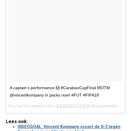
A captain’s performance 🙌 #CarabaoCupFinal MOTM
@vincentkompany in packs now! #FUT #FIFA18
Een bericht gedeeld door
EA SPORTS FIFA
(@easportsfifa) op
25
Lees ook:
VIDEOGOAL: Vincent Kompany scoort de 0-2 tegen